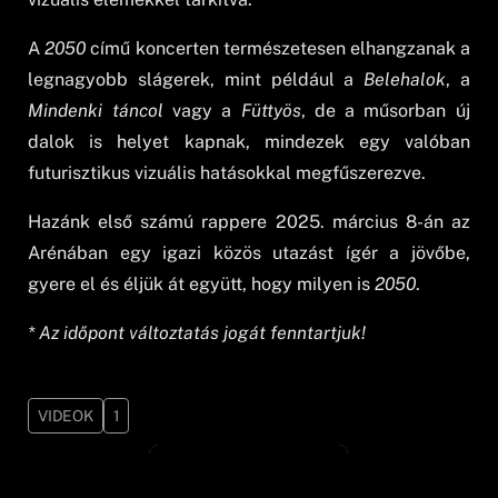
A
2050
című koncerten természetesen elhangzanak a
legnagyobb slágerek, mint például a
Belehalok
, a
Mindenki táncol
vagy a
Füttyös
, de a műsorban új
dalok is helyet kapnak, mindezek egy valóban
futurisztikus vizuális hatásokkal megfűszerezve.
Hazánk első számú rappere 2025. március 8-án az
Arénában egy igazi közös utazást ígér a jövőbe,
gyere el és éljük át együtt, hogy milyen is
2050
.
* Az időpont változtatás jogát fenntartjuk!
VIDEOK
1