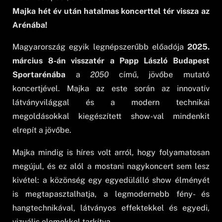
Majka hét év után hatalmas koncerttel tér vissza az
Arénába!
Magyarország egyik legnépszerűbb előadója
2025.
március 8-án visszatér a Papp László Budapest
Sportarénába
a
2050
című, jövőbe mutató
koncertjével. Majka az este során az innovatív
látványvilággal és a modern technikai
megoldásokkal kiegészített show-val mindenkit
elrepít a jövőbe.
Majka mindig is híres volt arról, hogy folyamatosan
megújul, és ez alól a mostani nagykoncert sem lesz
kivétel: a közönség egy egyedülálló show élményét
is megtapasztalhatja, a legmodernebb fény- és
hangtechnikával, látványos effektekkel és egyedi,
vizuális elemekkel tarkítva.