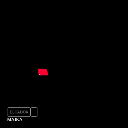
ELŐADÓK
1
MAJKA