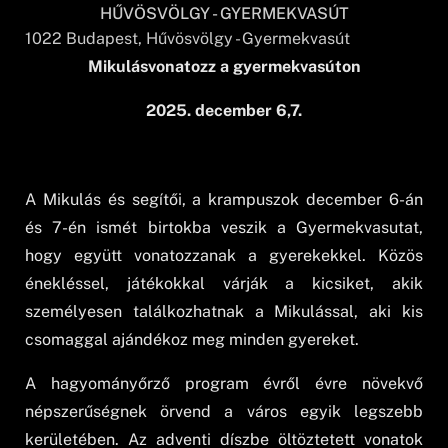
HŰVÖSVÖLGY - GYERMEKVASÚT
1022
Budapest
, Hűvösvölgy - Gyermekvasút
Mikulásvonatozz a gyermekvasúton
2025. december 6,7.
A Mikulás és segítői, a krampuszok december 6-án
és 7-én ismét birtokba veszik a Gyermekvasutat,
hogy együtt vonatozzanak a gyerekekkel. Közös
énekléssel, játékokkal várják a kicsiket, akik
személyesen találkozhatnak a Mikulással, aki kis
csomaggal ajándékoz meg minden gyereket.
A hagyományőrző program évről évre növekvő
népszerűségnek örvend a város egyik legszebb
kerületében. Az adventi díszbe öltöztetett vonatok