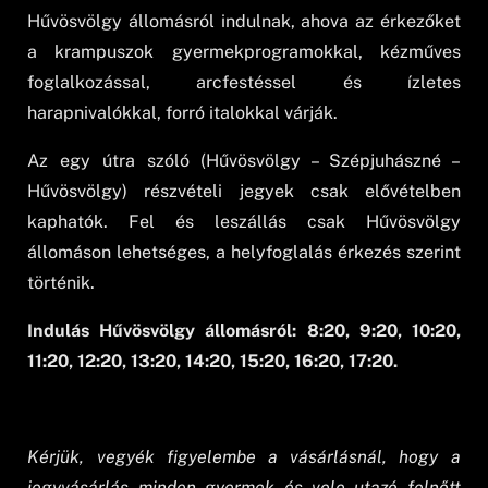
Hűvösvölgy állomásról indulnak, ahova az érkezőket
a krampuszok gyermekprogramokkal, kézműves
foglalkozással, arcfestéssel és ízletes
harapnivalókkal, forró italokkal várják.
Az egy útra szóló (Hűvösvölgy – Szépjuhászné –
Hűvösvölgy) részvételi jegyek csak elővételben
kaphatók. Fel és leszállás csak Hűvösvölgy
állomáson lehetséges, a helyfoglalás érkezés szerint
történik.
Indulás Hűvösvölgy állomásról: 8:20, 9:20, 10:20,
11:20, 12:20, 13:20, 14:20, 15:20, 16:20, 17:20.
Kérjük, vegyék figyelembe a vásárlásnál, hogy a
jegyvásárlás minden gyermek és vele utazó felnőtt