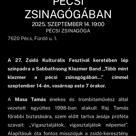
PÉCSI
ZSINAGÓGÁBAN
2025. SZEPTEMBER 14. 19:00
PÉCSI ZSINAGÓGA
7620
Pécs
, Fürdő u. 1.
A 27. Zsidó Kulturális Fesztivál keretében lép
színpadra a Sabbathsong Klezmer Band ,,Több mint
klezmer a pécsi zsinagógában…” címmel
szeptember 14-én, vasárnap este 7 órakor.
A
Masa Tamás
énekes és trombitaművész által
vezetett együttes 1998-ban alakult Raj Tamás
főrabbi biztatására, szem előtt tartva Jesája próféta
szavait: „Vigasztaljátok, vigasztaljátok népemet”.
Alapításuk óta fontos missziójuk a zsidó-keresztény