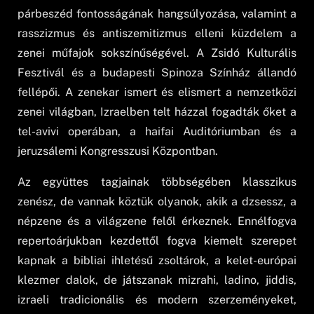
párbeszéd fontosságának hangsúlyozása, valamint a
rasszizmus és antiszemitizmus elleni küzdelem a
zenei műfajok sokszínűségével. A Zsidó Kulturális
Fesztivál és a budapesti Spinoza Színház állandó
fellépői. A zenekar ismert és elismert a nemzetközi
zenei világban, Izraelben telt házzal fogadták őket a
tel-avivi operában, a haifai Auditóriumban és a
jeruzsálemi Kongresszusi Központban.
Az együttes tagjainak többségében klasszikus
zenész, de vannak köztük olyanok, akik a dzsessz, a
népzene és a világzene felől érkeznek. Ennélfogva
repertoárjukban kezdettől fogva kiemelt szerepet
kapnak a bibliai ihletésű zsoltárok, a kelet-európai
klezmer dalok, de játszanak mizrahi, ladino, jiddis,
izraeli tradicionális és modern szerzeményeket,