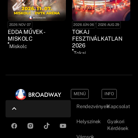
-
2026 NOV 07
2026 JÚN 06
2026 AUG 29
EDDA MŰVEK -
TOKAJ
MISKOLC
FESZTIVÁLKATLAN
2026
Miskolc
Tokaj
MENÜ
INFO
Rendezvények
Kapcsolat
Helyszínek
Gyakori
Kérdések
Városok