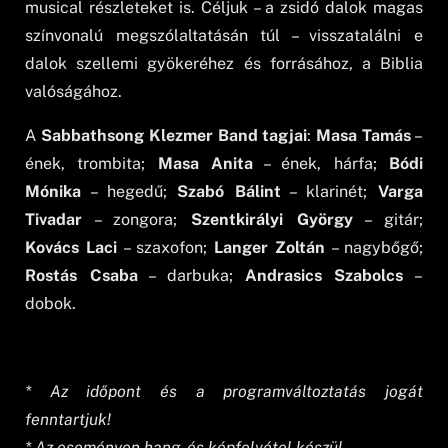
musical részleteket is. Céljuk – a zsidó dalok magas
színvonalú megszólaltatásán túl – visszatalálni e
dalok szellemi gyökeréhez és forrásához, a Biblia
valóságához.
A
Sabbathsong Klezmer Band tagjai
:
Masa Tamás
–
ének, trombita;
Masa Anita
– ének, hárfa;
Bódi
Mónika
– hegedű;
Szabó Bálint
– klarinét;
Varga
Tivadar
– zongora;
Szentkirályi György
– gitár;
Kovács Laci
– szaxofon;
Langer Zoltán
– nagybőgő;
Rostás Csaba
– darbuka;
Andrasics Szabolcs
–
dobok.
* Az időpont és a programváltoztatás jogát
fenntartjuk!
* Az eseményen hang- és képfelvétel készül.