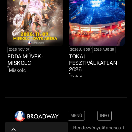
-
2026 NOV 07
2026 JÚN 06
2026 AUG 29
EDDA MŰVEK -
TOKAJ
MISKOLC
FESZTIVÁLKATLAN
2026
Miskolc
Tokaj
MENÜ
INFO
Rendezvények
Kapcsolat