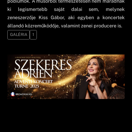
pódiumok. A műsorból természetesen nem maradnak
ki legismertebb saját dalai sem, melynek
zeneszerzője Kiss Gábor, aki egyben a koncertek
állandó közreműködője, valamint zenei producere is.
GALÉRIA
1