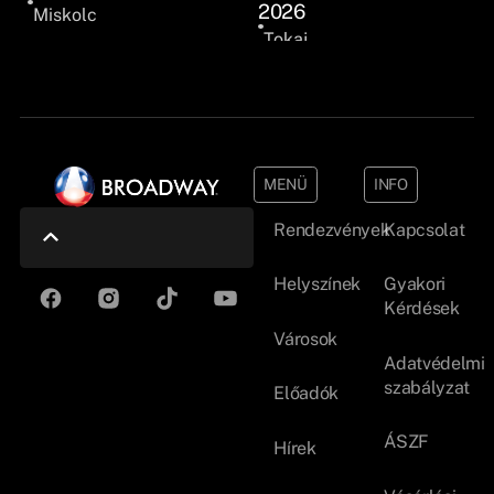
2026
Miskolc
Tokaj
MENÜ
INFO
Rendezvények
Kapcsolat
Helyszínek
Gyakori
Kérdések
Városok
Adatvédelmi
szabályzat
Előadók
ÁSZF
Hírek