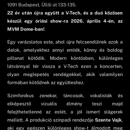
1091
Budapest
, Üllői út 133-135.
22 év után újra együtt a V-Tech, és a duó közösen
készül egy óriási show-ra 2026. április 4-én, az
MVM Dome-ban!
Egy varázslatos este, ahol újra felcsendülnek azok a
dalok, amelyekhez annyi emlék, könny és boldog
pillanat kötődik. Modern köntösben, különleges
látvánnyal tér vissza a V-Tech ezen a koncerten,
olyan meglepetés vendégekkel, akik valamilyen
formában kötődnek az együtteshez.
Szimfonikus zenekar, táncosok, vokalisták és
elképesztő vizuális élmény teszi majd
felejthetetlenné az estét, a jól ismert slágerek
mellett. A produkció színpadi rendezője
Szente Vajk
,
aki egy egészen különleges show-t álmodott meg