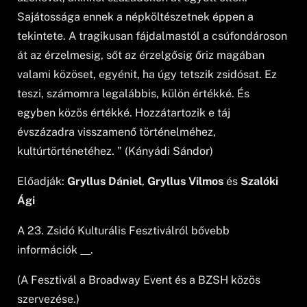
Sajátossága ennek a népköltészetnek éppen a
tekintete. A tragikusan fájdalmastól a csúfondároson
át az érzelmesig, sőt az érzelgősig őriz magában
valami közöset, egyénit, ha úgy tetszik zsidósat. Ez
teszi, számomra legalábbis, külön értékké. És
egyben közös értékké. Hozzátartozik e táj
évszázadra visszamenő történelméhez,
kultúrtörténetéhez. ” (Kányádi Sándor)
Előadják:
Gryllus Dániel
,
Gryllus Vilmos
és
Szalóki
Ági
A 23. Zsidó Kulturális Fesztiválról bővebb
információk
itt
.
(A Fesztivál a Broadway Event és a BZSH közös
szervezése.)