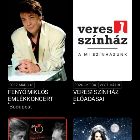
-
2027 MÁRC 12
2026 OKT 04
2027 MÁJ 31
FENYŐ MIKLÓS
VERES1 SZÍNHÁZ
EMLÉKKONCERT
ELŐADÁSAI
Budapest