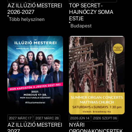
AZ ILLÚZIÓ MESTEREI
TOP SECRET -
2026-2027
HAJNÓCZY SOMA
ESTJE
Több helyszínen
Budapest
-
-
2027 MÁRC 17
2027 MÁRC 28
2026 JÚN 14
2026 SZEPT 06
AZ ILLÚZIÓ MESTEREI
NYÁRI
2027
ORGONAKONCERTEK