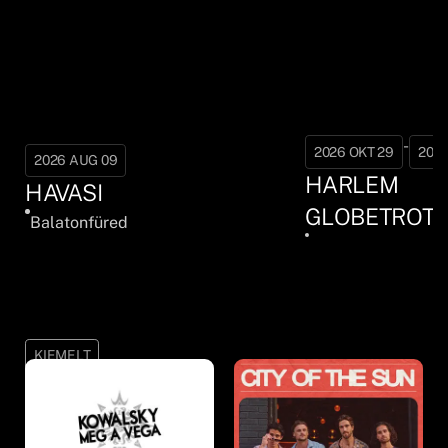
-
2026 OKT 29
2026
2026 AUG 09
HARLEM
HAVASI
GLOBETROTT
Balatonfüred
KIEMELT