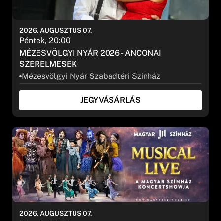
2026. AUGUSZTUS 07.
Péntek, 20:00
Szűrők törlése
MÉZESVÖLGYI NYÁR 2026 - ANCONAI
SZERELMESEK
SZŰRÉS
Mézesvölgyi Nyár Szabadtéri Színház
JEGYVÁSÁRLÁS
2026. AUGUSZTUS 07.