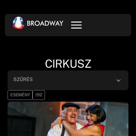
CIRKUSZ
SZŰRÉS
ESEMÉNY
192
Cirkusz
×
Alkategória
Helyszín