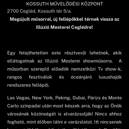
KOSSUTH MŰVELŐDÉSI KÖZPONT
2700
Cegléd
, Kossuth tér 5/a.
Megújult műsorral, új fellépőkkel térnek vissza az
Illúzió Mesterei Ceglédre!
Egy felejthetetlen este résztvevői lehetnek, akik
ellátogatnak az Illúzió Mesterei showműsorra. A
műsorban szereplő előadók nemzetközi Tv show-k,
rangos fesztiválok és óceánjáró luxushajók
rendszeres fellépői.
Las Vegas, New York, Peking, Dubai, Párizs és Monte
Carlo színpadai után most készek arra, hogy az Önök
városának közönségét is elvarázsolják! Nincs ahhoz
fogható, mint élőben látni a varázslatot. Itt nincsenek