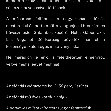
kameratrükkök: a hihetetlen illúziók a nézők előtt,
sőt, azok bevonásával történnek.
A műsorban fellépnek a nagyszínpadi illúziók
mestere Lui és partnernői, a világbajnoki bronzérmes
bűvészmester Galambos Fecó és Holcz Gábor, akik
Las Vegastól Dél-Koreáig bűvölték már el a
közönséget különleges mutatványaikkal.
Ne maradjon le erről a felejthetetlen élményről,
vegye meg a jegyét még ma!
Az előadás időtartama kb. 2×50 perc, 1 szünet.
Az előadást 8 éves kortól ajánljuk.
A dátum- és műsorváltoztatás jogát fenntartjuk.