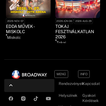
-
2026 NOV 07
2026 JÚN 06
2026 AUG 29
EDDA MŰVEK -
TOKAJ
MISKOLC
FESZTIVÁLKATLAN
2026
Miskolc
Tokaj
MENÜ
INFO
Rendezvények
Kapcsolat
Helyszínek
Gyakori
Kérdések