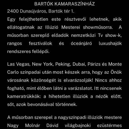
BARTÓK KAMARASZÍNHÁZ
2400
Dunaújváros
, Bartók tér 1.
Egy felejthetetlen este résztvevői lehetnek, akik
ellátogatnak az Illúzió Mesterei showműsorra. A
műsorban szereplő előadók nemzetközi Tv show-k,
rangos fesztiválok és óceánjáró luxushajók
rendszeres fellépői.
Las Vegas, New York, Peking, Dubai, Párizs és Monte
Carlo színpadai után most készek arra, hogy az Önök
városának közönségét is elvarázsolják! Nincs ahhoz
fogható, mint élőben látni a varázslatot. Itt nincsenek
kameratrükkök: a hihetetlen illúziók a nézők előtt,
sőt, azok bevonásával történnek.
A műsorban szerepel a nagyszínpadi illúziók mestere
Nagy Molnár Dávid világbajnoki ezüstérmes