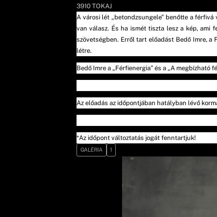
3910
TOKAJ
A városi lét „betondzsungele” benőtte a férfivá v
van válasz. És ha ismét tiszta lesz a kép, ami
szövetségben. Erről tart előadást Bedő Imre, a Fé
létre.
Bedő Imre a „Férfienergia” és a „A megbízható fé
Az előadás az időpontjában hatályban lévő korm
*Az időpont változtatás jogát fenntartjuk!
GALÉRIA
1