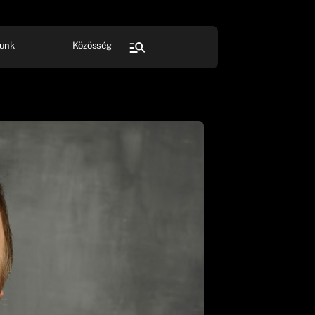
unk
Közösség
FESZTIVÁL
SPORT
Összes rendezvény