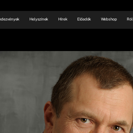
ndezvények
Helyszínek
Hírek
Előadók
Webshop
Ról
NHÁZ
ELŐADÓI EST
SHOW