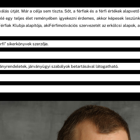
álás útját. Már a célja sem tiszta. Sőt, a férfiak és a férfi értékek alapv
 felé egy teljes élet reményében igyekezni érdemes, akkor képesek leszünk
rfiak Klubja alapítója, aki
Férfimotivációs szervezetét az erkölcsi alapok, 
rfi” sikerkönyvek szerzője.
ányrendeletek, járványügyi szabályok betartásával látogatható.