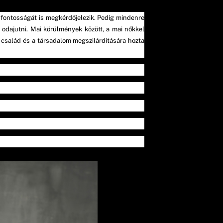
ető fontosságát is megkérdőjelezik. Pedig mindenre
 odajutni. Mai körülmények között, a mai nőkkel
a család és a társadalom megszilárdítására hozta