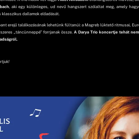
abach
, aki egy különleges, ud nevű hangszert szólaltat meg, amely hagy
s klasszikus dallamok előadását.
pant erejű találkozásának lehetünk fültanúi: a Magreb lüktető ritmusai, Eur
gszeres „táncünneppé” forrjanak össze.
A Darya Trio koncertje tehát ne
badságról.
rtjuk!