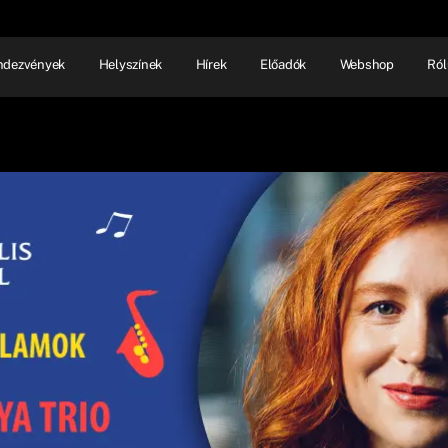
ndezvények
Helyszínek
Hírek
Előadók
Webshop
Ról
NHÁZ
ELŐADÓI EST
SHOW