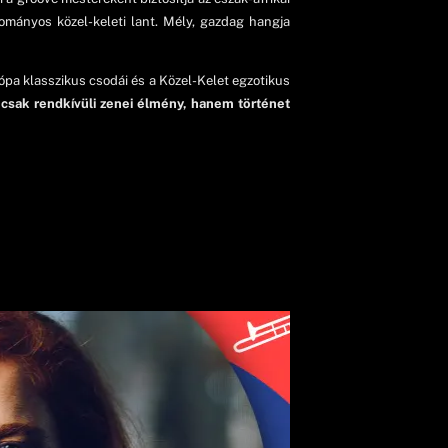
ományos közel-keleti lant. Mély, gazdag hangja
ópa klasszikus csodái és a Közel-Kelet egzotikus
mcsak rendkívüli zenei élmény, hanem történet