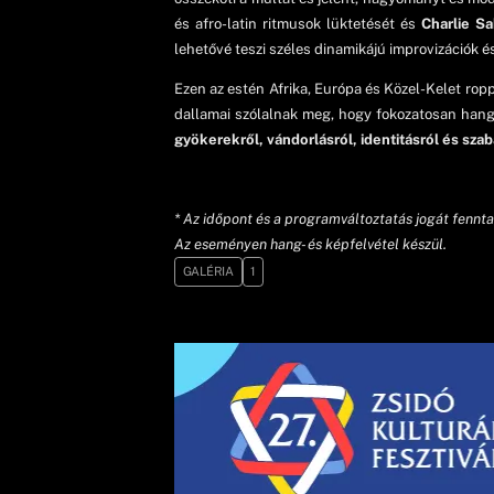
és afro-latin ritmusok lüktetését és
Charlie S
lehetővé teszi széles dinamikájú improvizációk é
Ezen az estén Afrika, Európa és Közel-Kelet rop
dallamai szólalnak meg, hogy fokozatosan han
gyökerekről, vándorlásról, identitásról és sza
* Az időpont és a programváltoztatás jogát fennta
Az eseményen hang- és képfelvétel készül.
GALÉRIA
1