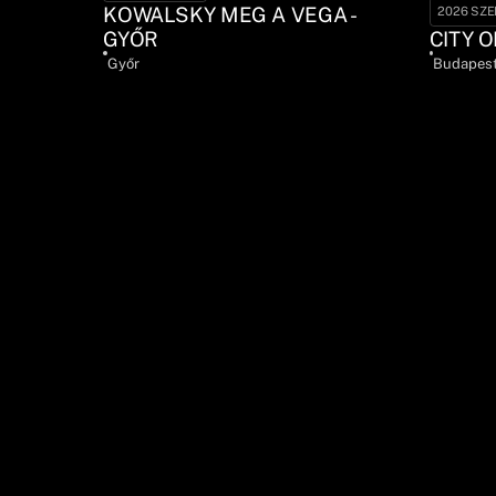
KOWALSKY MEG A VEGA -
2026 SZE
GYŐR
CITY O
Győr
Budapes