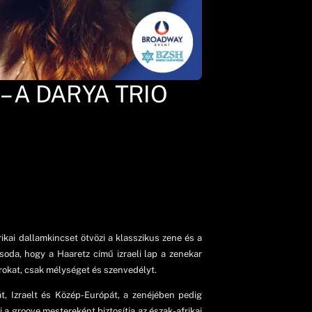
– A DARYA TRIO
ikai dallamkincset ötvözi a klasszikus zene és a
soda, hogy a Haaretz című izraeli lap a zenekar
rokat, csak mélységet és szenvedélyt.
, Izraelt és Közép-Európát, a zenéjében pedig
a groove mestereként biztosítja az észak-afrikai