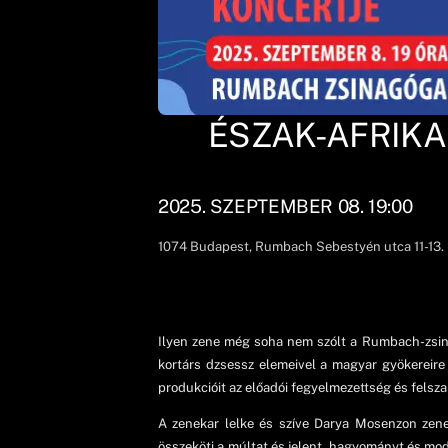
ÉSZAK-AFRIKAI
2025. SZEPTEMBER 08. 19:00
1074
Budapest
, Rumbach Sebestyén utca 11-13.
Ilyen zene még soha nem szólt a Rumbach-zsinagó
kortárs dzsessz elemeivel a magyar gyökereire
produkcióit az előadói fegyelmezettség és felsz
A zenekar lelke és szíve Darya Mosenzon zene
összeköti a múltat és jelent, hagyományt és mode