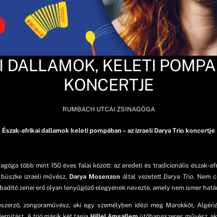
 DALLAMOK, KELETI POMPA 
KONCERTJE
RUMBACH UTCAI ZSINAGÓGA
Észak-afrikai dallamok keleti pompában – az izraeli Darya Trio koncertje
ga több mint 150 éves falai között: az eredeti és tradícionális észak-afr
 büszke izraeli művész,
Darya Mosenzon
által vezetett
Darya Trio
. Nem c
abadító zenei erő olyan lenyűgöző elegyének nevezte, amely nem ismer hatá
szerző, zongoraművész, aki egy személyben idézi meg Marokkót, Algériát
rnitást. A trió másik két tagja
Hillel Amsallem
ütőhangszeres művész, aki 