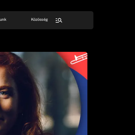
unk
Közösség
FESZTIVÁL
SPORT
Összes rendezvény