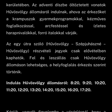
kerületében. Az adventi díszbe öltöztetett vonatok
Hűvösvölgy állomásról indulnak, ahova az érkezőket
a krampuszok gyermekprogramokkal, kézműves
foglalkozással, arcfestéssel és ízletes
harapnivalókkal, forró italokkal várják.
Az egy útra szóló (Hűvösvölgy – Szépjuhászné –
Hűvösvölgy) részvételi jegyek csak elővételben
kaphatók. Fel és leszállás csak Hűvösvölgy
állomáson lehetséges, a helyfoglalás érkezés szerint
történik.
Indulás Hűvösvölgy állomásról: 8:20, 9:20, 10:20,
11:20, 12:20, 13:20, 14:20, 15:20, 16:20, 17:20.
Kérjük, vegyék figyelembe a vásárlásnál, hogy a