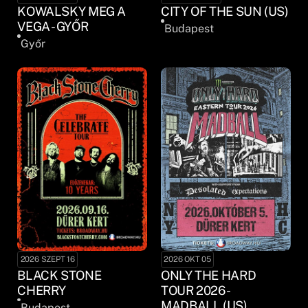
KOWALSKY MEG A
CITY OF THE SUN (US)
VEGA - GYŐR
Budapest
Győr
2026 SZEPT 16
2026 OKT 05
BLACK STONE
ONLY THE HARD
CHERRY
TOUR 2026 -
MADBALL (US)
Budapest