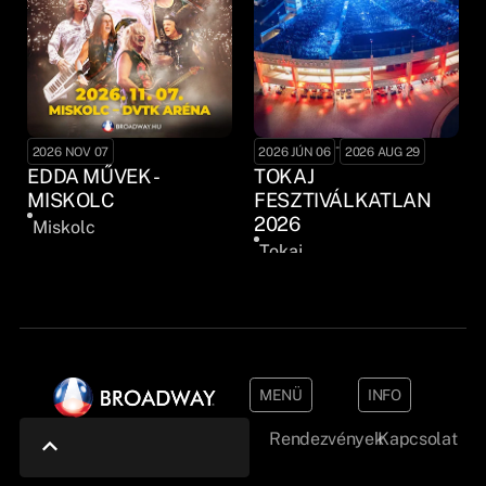
-
2026 NOV 07
2026 JÚN 06
2026 AUG 29
EDDA MŰVEK -
TOKAJ
MISKOLC
FESZTIVÁLKATLAN
2026
Miskolc
Tokaj
MENÜ
INFO
Rendezvények
Kapcsolat